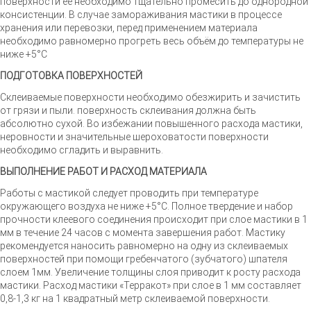
поверхности ее необходимо тщательно промесить до однородной
консистенции. В случае замораживания мастики в процессе
хранения или перевозки, перед применением материала
необходимо равномерно прогреть весь объём до температуры не
ниже +5°С
ПОДГОТОВКА ПОВЕРХНОСТЕЙ
Склеиваемые поверхности необходимо обезжирить и зачистить
от грязи и пыли. поверхность склеивания должна быть
абсолютно сухой. Во избежании повышенного расхода мастики,
неровности и значительные шероховатости поверхности
необходимо сгладить и выравнить.
ВЫПОЛНЕНИЕ РАБОТ И РАСХОД МАТЕРИАЛА
Работы с мастикой следует проводить при температуре
окружающего воздуха не ниже +5°С. Полное твердение и набор
прочности клеевого соединения происходит при слое мастики в 1
мм в течение 24 часов с момента завершения работ. Мастику
рекомендуется наносить равномерно на одну из склеиваемых
поверхностей при помощи гребенчатого (зубчатого) шпателя
слоем 1мм. Увеличение толщины слоя приводит к росту расхода
мастики. Расход мастики «Терракот» при слое в 1 мм составляет
0,8-1,3 кг на 1 квадратный метр склеиваемой поверхности.