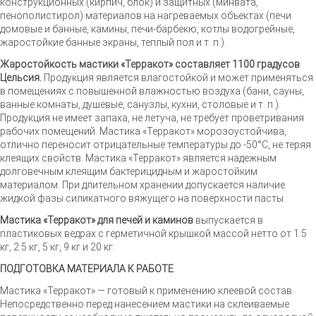
конструкционных (кирпич, блок) и защитных (минвата,
пенополистирол) материалов на нагреваемых объектах (печи
домовые и банные, камины, печи-барбекю, котлы водогрейные,
жаростойкие банные экраны, теплый пол и т. п.).
Жаростойкость мастики «Терракот» составляет 1100 градусов
Цельсия.
Продукция является влагостойкой и может применяться
в помещениях с повышенной влажностью воздуха (бани, сауны,
ванные комнаты, душевые, санузлы, кухни, столовые и т. п.).
Продукция не имеет запаха, не летуча, не требует проветривания
рабочих помещений. Мастика «Терракот» морозоустойчива,
отлично переносит отрицательные температуры до -50°С, не теряя
клеящих свойств. Мастика «Терракот» является надежным
долговечным клеящим бактерицидным и жаростойким
материалом. При длительном хранении допускается наличие
жидкой фазы силикатного вяжущего на поверхности пасты.
Мастика «Терракот» для печей и каминов
выпускается в
пластиковых ведрах с герметичной крышкой массой нетто от 1.5
кг, 2.5 кг, 5 кг, 9 кг и 20 кг.
ПОДГОТОВКА МАТЕРИАЛА К РАБОТЕ
Мастика «Терракот» — готовый к применению клеевой состав.
Непосредственно перед нанесением мастики на склеиваемые