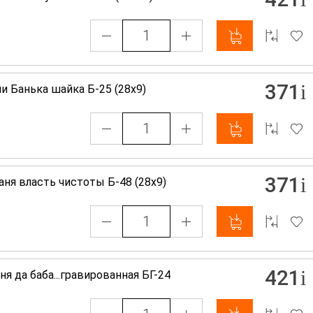
371
и Банька шайка Б-25 (28х9)
371
аня власть чистоты Б-48 (28х9)
421
ня да баба...гравированная БГ-24