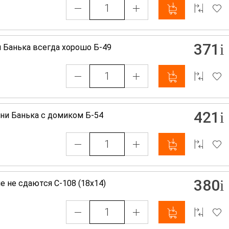
371
и Банька всегда хорошо Б-49
421
ани Банька с домиком Б-54
380
е не сдаются С-108 (18х14)