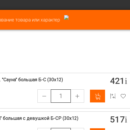
421
. "Сауна" большая Б-С (30х12)
517
а" большая с девушкой Б-СР (30х12)