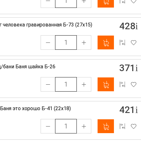
428
г человека гравированная Б-73 (27х15)
371
д/бани Баня шайка Б-26
421
Баня это хорошо Б-41 (22х18)