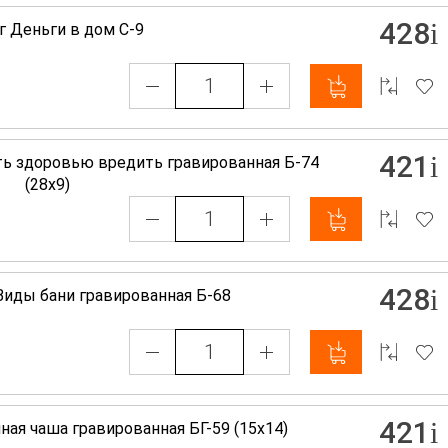
428
г Деньги в дом С-9
421
ить здоровью вредить гравированная Б-74
(28х9)
428
Виды бани гравированная Б-68
421
ная чаша гравированная БГ-59 (15х14)