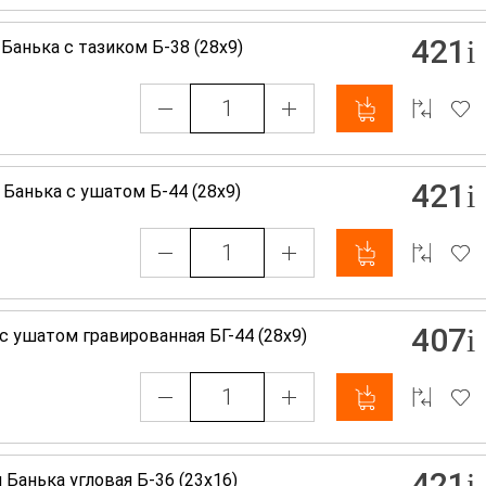
421
Банька с тазиком Б-38 (28х9)
421
 Банька с ушатом Б-44 (28х9)
407
с ушатом гравированная БГ-44 (28х9)
421
 Банька угловая Б-36 (23х16)