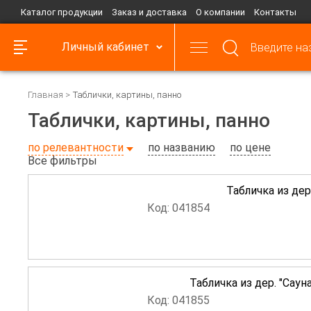
Каталог продукции
Заказ и доставка
О компании
Контакты
Личный кабинет
Главная
Таблички, картины, панно
Таблички, картины, панно
по релевантности
по названию
по цене
Все фильтры
Табличка из дер
Код: 041854
Табличка из дер. "Саун
Код: 041855