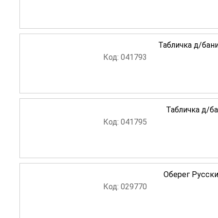
Табличка д/бан
Код: 041793
Табличка д/б
Код: 041795
Оберег Русски
Код: 029770