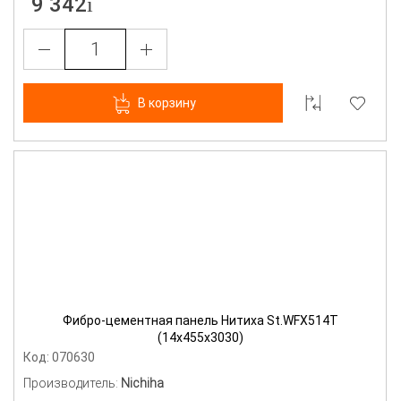
9 342
В корзину
Фибро-цементная панель Нитиха St.WFX514T
(14х455х3030)
Код: 070630
Производитель:
Nichiha