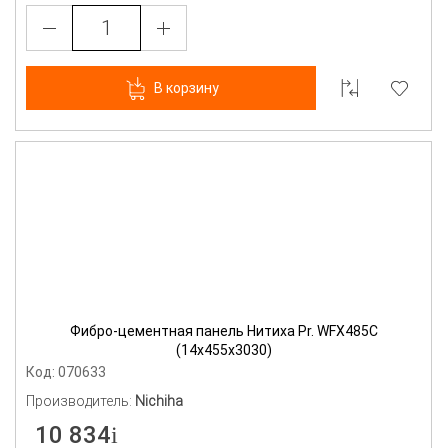
В корзину
Фибро-цементная панель Нитиха Pr. WFX485С
(14х455х3030)
Код: 070633
Производитель:
Nichiha
10 834