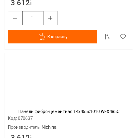
3 612
В корзину
Панель фибро-цементная 14х455х1010 WFX485С
Код: 070637
Производитель:
Nichiha
3 612