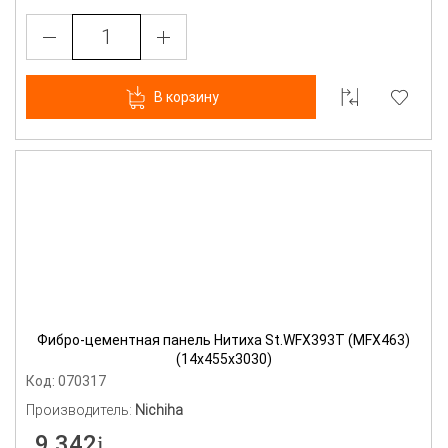
В корзину
Фибро-цементная панель Нитиха St.WFX393T (MFX463)
(14х455х3030)
Код: 070317
Производитель:
Nichiha
9 342