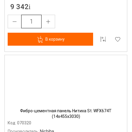
9 342
В корзину
Фибро-цементная панель Нитиха St. WFX674T
(14х455х3030)
Код: 070320
Производитель:
Nichiha