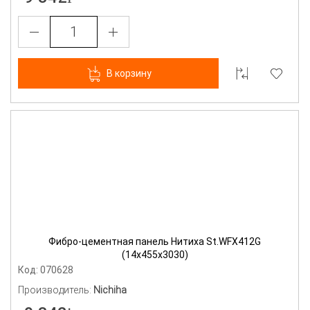
В корзину
Фибро-цементная панель Нитиха St.WFX412G
(14х455х3030)
Код: 070628
Производитель:
Nichiha