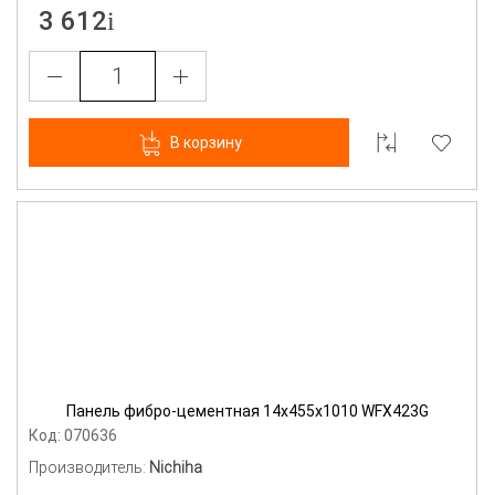
3 612
В корзину
Панель фибро-цементная 14х455х1010 WFX423G
Код: 070636
Производитель:
Nichiha