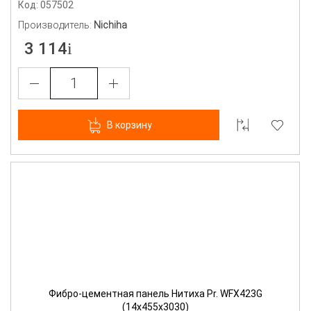
Код: 057502
Производитель:
Nichiha
3 114
В корзину
Фибро-цементная панель Нитиха Pr. WFX423G
(14х455х3030)