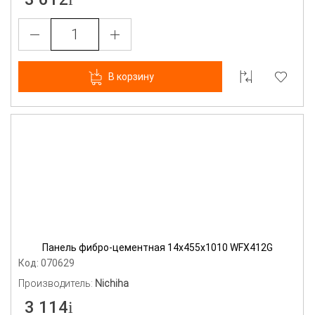
В корзину
Панель фибро-цементная 14х455х1010 WFX412G
Код: 070629
Производитель:
Nichiha
3 114