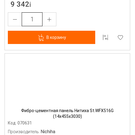
9 342
В корзину
Фибро-цементная панель Нитиха St.WFX516G
(14х455х3030)
Код: 070631
Производитель:
Nichiha