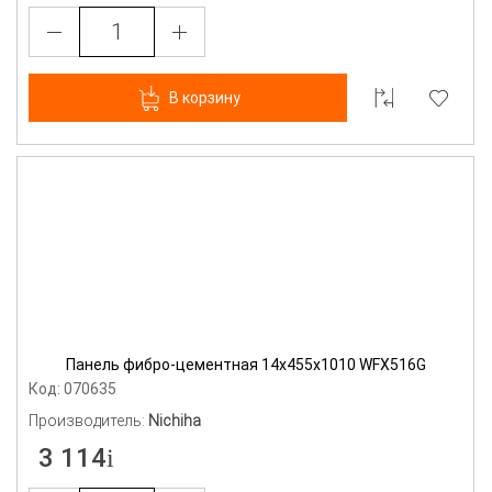
В корзину
Панель фибро-цементная 14х455х1010 WFX516G
Код: 070635
Производитель:
Nichiha
3 114