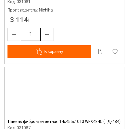
Код: 031081
Производитель:
Nichiha
3 114
В корзину
Панель фибро-цементная 14х455х1010 WFX484C (ТД-484)
Код: 031087