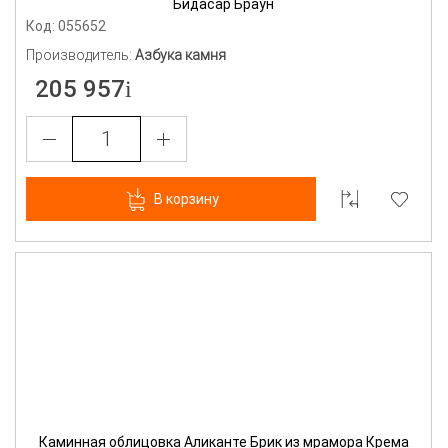
Бидасар Браун
Код: 055652
Производитель:
Азбука камня
205 957
В корзину
Каминная облицовка Аликанте Брик из мрамора Крема