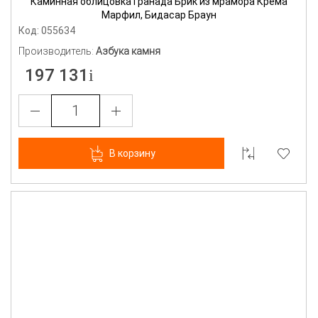
Каминная облицовка Гранада Брик из мрамора Крема
Марфил, Бидасар Браун
Код: 055634
Производитель:
Азбука камня
197 131
В корзину