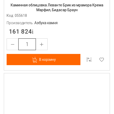
Каминная облицовка Леванте Брик из мрамора Крема
Марфил, Бидасар Браун
Код: 055618
Производитель:
Азбука камня
161 824
В корзину