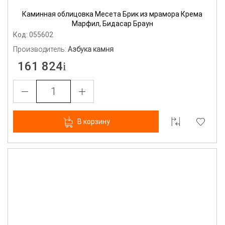
Каминная облицовка Месета Брик из мрамора Крема
Марфил, Бидасар Браун
Код: 055602
Производитель:
Азбука камня
161 824
В корзину