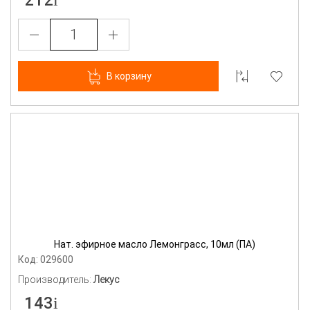
212
В корзину
Нат. эфирное масло Лемонграсс, 10мл (ПА)
Код: 029600
Производитель:
Лекус
143