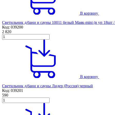
В корзину
Светильник д/бани и сауны 10011 белый Маяк-mini (в уп 18шт /
Код: 039200
2 820
В корзину
Светильник д/бани и сауны Лидер (Россия) черный
Код: 039201
590