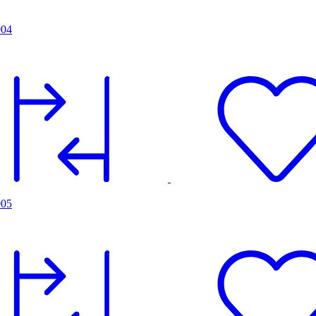
004
005