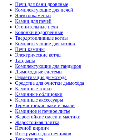
Печи для бани дровяные
Комплектующие для печей
Электрокаменки
Камни для печей
Отопительные печи
Колонки водогрейные
Твердотопливные котлы
Комплектующие для котлов
Печи-камины
Электрические котлы
Тандыры
Комплектующие для тандыров
Дымоходные системы
Герметизация дымохода
Средства для очистки дымохода
Каминные топки
Каминные облицовки
Каминные аксессуары
Термостойкие лаки и эмали
Каминное и печное литье
Жаростойкие смеси и мастики
Жаростойкая плитка
Печной кирпич
Инструмент для печников
Термозащита