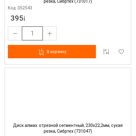
резка, Сибртех (731017)
Код: 052543
395
В корзину
Диск алмаз. отрезной сегментный, 230х22,2мм, сухая
резка, Сибртех (731047)