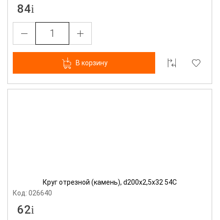
84
В корзину
Круг отрезной (камень), d200х2,5х32 54С
Код: 026640
62