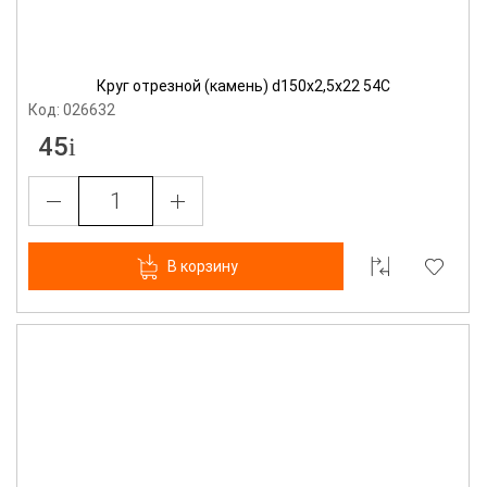
Круг отрезной (камень) d150х2,5х22 54С
Код: 026632
45
В корзину