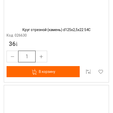
Круг отрезной (камень) d125х2,5х22 54С
Код: 026630
36
В корзину