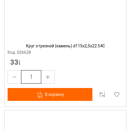
Круг отрезной (камень) d115х2,5х22 54С
Код: 026628
33
В корзину