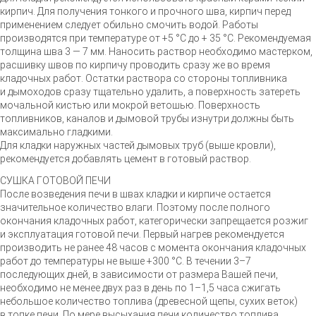
кирпич. Для получения тонкого и прочного шва, кирпич перед
применением следует обильно смочить водой. Работы
производятся при температуре от +5 °С до + 35 °С. Рекомендуемая
толщина шва 3 — 7 мм. Наносить раствор необходимо мастерком,
расшивку швов по кирпичу проводить сразу же во время
кладочных работ. Остатки раствора со стороны топливника
и дымоходов сразу тщательно удалить, а поверхность затереть
мочальной кистью или мокрой ветошью. Поверхность
топливников, каналов и дымовой трубы изнутри должны быть
максимально гладкими.
Для кладки наружных частей дымовых труб (выше кровли),
рекомендуется добавлять цемент в готовый раствор.
СУШКА ГОТОВОЙ ПЕЧИ
После возведения печи в швах кладки и кирпиче остается
значительное количество влаги. Поэтому после полного
окончания кладочных работ, категорически запрещается розжиг
и эксплуатация готовой печи. Первый нагрев рекомендуется
производить не ранее 48 часов с момента окончания кладочных
работ до температуры не выше +300 °С. В течении 3–7
последующих дней, в зависимости от размера Вашей печи,
необходимо не менее двух раз в день по 1–1,5 часа сжигать
небольшое количество топлива (древесной щепы, сухих веток)
в топке печи. По мере высыхания печи количество топлива