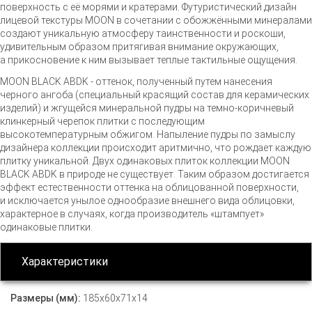
поверхность с её морями и кратерами. Футуристический дизайн
лицевой текстуры MOON в сочетании с обожжёнными минералами
создают уникальную атмосферу таинственности и роскоши,
удивительным образом притягивая внимание окружающих,
а прикосновение к ним вызывает теплые тактильные ощущения.
MOON BLACK ABDK - оттенок, полученный путем нанесения
черного ангоба (специальный красящий состав для керамических
изделий) и жгущейся минеральной пудры на
темно-коричневый
клинкерный черепок плитки с последующим
высокотемпературным обжигом. Напыление пудры по замыслу
дизайнера коллекции происходит аритмично, что рождает каждую
плитку уникальной. Двух одинаковых плиток коллекции MOON
BLACK ABDK в природе не существует. Таким образом достигается
эффект естественности оттенка на облицованной поверхности,
и исключается унылое однообразие внешнего вида облицовки,
характерное в случаях, когда производитель «штампует»
одинаковые плитки.
Характеристики
Размеры (мм):
185х60х71х14