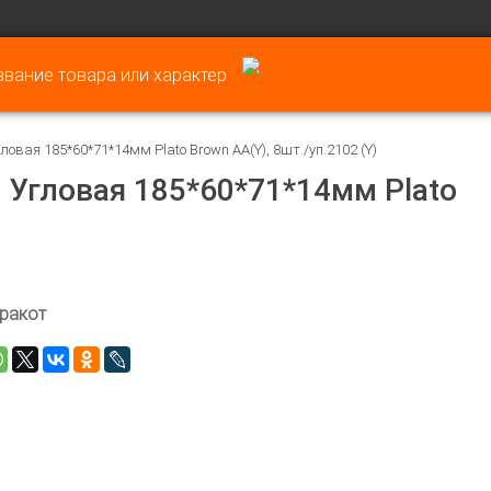
овая 185*60*71*14мм Plato Brown AA(Y), 8шт./уп.2102 (Y)
 Угловая 185*60*71*14мм Plato
ракот