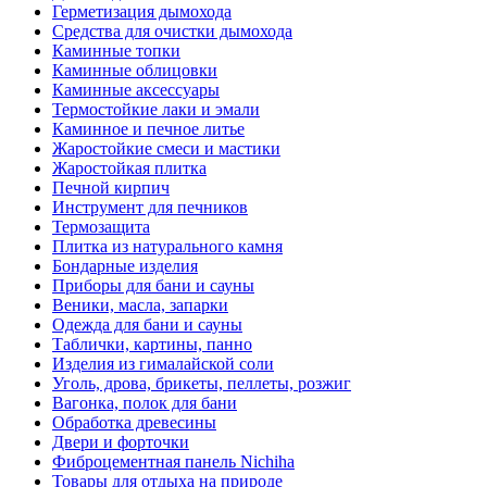
Герметизация дымохода
Средства для очистки дымохода
Каминные топки
Каминные облицовки
Каминные аксессуары
Термостойкие лаки и эмали
Каминное и печное литье
Жаростойкие смеси и мастики
Жаростойкая плитка
Печной кирпич
Инструмент для печников
Термозащита
Плитка из натурального камня
Бондарные изделия
Приборы для бани и сауны
Веники, масла, запарки
Одежда для бани и сауны
Таблички, картины, панно
Изделия из гималайской соли
Уголь, дрова, брикеты, пеллеты, розжиг
Вагонка, полок для бани
Обработка древесины
Двери и форточки
Фиброцементная панель Nichiha
Товары для отдыха на природе