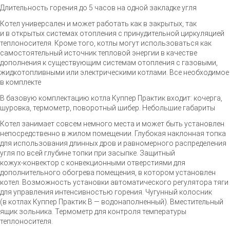
Длительность горения до 5 часов на одной закладке угля
Котел универсален и может работать как в закрытых, так
и в открытых системах отопления с принудительной циркуляцией
теплоносителя. Кроме того, котлы могут использоваться как
самостоятельный источник тепловой энергии в качестве
дополнения к существующим системам отопления с газовыми,
жидкотопливными или электрическими котлами. Все необходимое
в комплекте
В базовую комплектацию котла Куппер Практик входит: кочерга,
шуровка, термометр, поворотный шибер. Небольшие габариты
Котел занимает совсем немного места и может быть установлен
непосредственно в жилом помещении. Глубокая наклонная топка
для использования длинных дров и равномерного распределения
угля по всей глубине топки при засыпке. Защитный
кожух-конвектор
с конвекционными отверстиями для
дополнительного обогрева помещения, в котором установлен
котел. Возможность установки автоматического регулятора тяги
для управления интенсивностью горения. Чугунный колосник
(в котлах Куппер Практик В — водонаполненный). Вместительный
ящик зольника. Термометр для контроля температуры
теплоносителя.