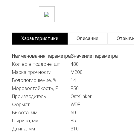
Характеристики
Описание
Отзыв
Наименования параметра
Значение параметра
Кол-во в поддоне, шт
480
Марка прочности
М200
Водопоглощение, %
14
Морозостойкость, F
F50
Производитель
OstKlinker
Формат
WDF
Высота, мм
50
Ширина, мм
85
Длина, мм
310