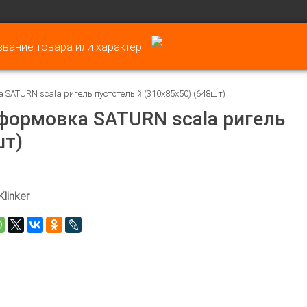
SATURN scala ригель пустотелый (310х85х50) (648шт)
формовка SATURN scala ригель
шт)
Klinker