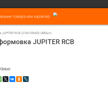
JUPITER RCB (210х100х65) (480шт)
 формовка JUPITER RCB
Klinker