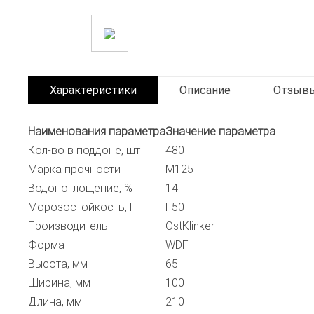
Характеристики
Описание
Отзыв
Наименования параметра
Значение параметра
Кол-во в поддоне, шт
480
Марка прочности
М125
Водопоглощение, %
14
Морозостойкость, F
F50
Производитель
OstKlinker
Формат
WDF
Высота, мм
65
Ширина, мм
100
Длина, мм
210