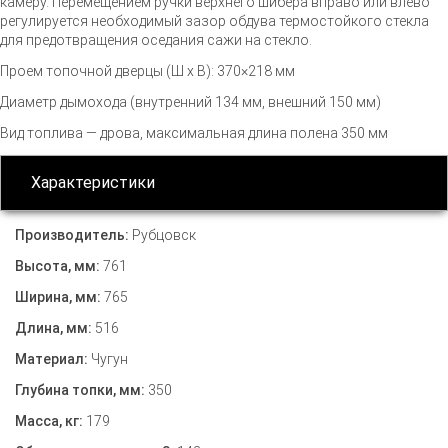
камеру. Перемещением ручки верхнего шибера вправо или влево
регулируется необходимый зазор обдува термостойкого стекла
для предотвращения оседания сажи на стекло.
Проем топочной дверцы (Ш х В): 370×218 мм
Диаметр дымохода (внутренний 134 мм, внешний 150 мм)
Вид топлива — дрова, максимальная длина полена 350 мм
Характеристики
Производитель:
Рубцовск
Высота, мм:
761
Ширина, мм:
765
Длина, мм:
516
Материал:
Чугун
Глубина топки, мм:
350
Масса, кг:
179