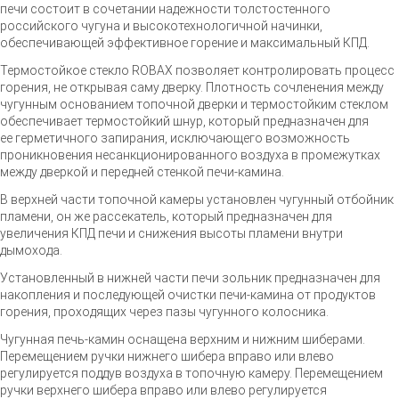
печи состоит в сочетании надежности толстостенного
российского чугуна и высокотехнологичной начинки,
обеспечивающей эффективное горение и максимальный КПД.
Термостойкое стекло ROBAX позволяет контролировать процесс
горения, не открывая саму дверку. Плотность сочленения между
чугунным основанием топочной дверки и термостойким стеклом
обеспечивает термостойкий шнур, который предназначен для
ее герметичного запирания, исключающего возможность
проникновения несанкционированного воздуха в промежутках
между дверкой и передней стенкой
печи-камина
.
В верхней части топочной камеры установлен чугунный отбойник
пламени, он же рассекатель, который предназначен для
увеличения КПД печи и снижения высоты пламени внутри
дымохода.
Установленный в нижней части печи зольник предназначен для
накопления и последующей очистки
печи-камина
от продуктов
горения, проходящих через пазы чугунного колосника.
Чугунная
печь-камин
оснащена верхним и нижним шиберами.
Перемещением ручки нижнего шибера вправо или влево
регулируется поддув воздуха в топочную камеру. Перемещением
ручки верхнего шибера вправо или влево регулируется