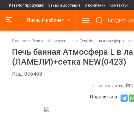
Каталог продукции
Заказ и доставка
О компании
Контакты
Личный кабинет
Главная
Печи для бани дровяные
Печь банная Атмосфера L в л
Печь банная Атмосфера L в ла
(ЛАМЕЛИ)+сетка NEW(0423)
Код: 076463
Производитель:
Pro
Поделиться: