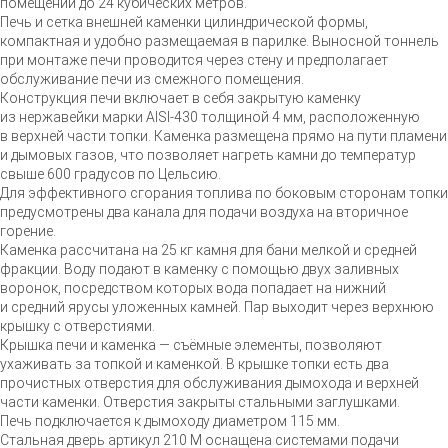
помещений до 24 кубических метров.
Печь и сетка внешней каменки цилиндрической формы,
компактная и удобно размещаемая в парилке. Выносной тоннель
при монтаже печи проводится через стену и предполагает
обслуживание печи из смежного помещения.
Конструкция печи включает в себя закрытую каменку
из нержавейки марки
AISI-430
толщиной 4 мм, расположенную
в верхней части топки. Каменка размещена прямо на пути пламени
и дымовых газов, что позволяет нагреть камни до температур
свыше 600 градусов по Цельсию.
Для эффективного сгорания топлива по боковым сторонам топки
предусмотрены два канала для подачи воздуха на вторичное
горение.
Каменка рассчитана на 25 кг камня для бани мелкой и средней
фракции. Воду подают в каменку с помощью двух заливных
воронок, посредством которых вода попадает на нижний
и средний ярусы уложенных камней. Пар выходит через верхнюю
крышку с отверстиями.
Крышка печи и каменка — съёмные элементы, позволяют
ухаживать за топкой и каменкой. В крышке топки есть два
прочистных отверстия для обслуживания дымохода и верхней
части каменки. Отверстия закрыты стальными заглушками.
Печь подключается к дымоходу диаметром 115 мм.
Стальная дверь артикул 210 М оснащена системами подачи