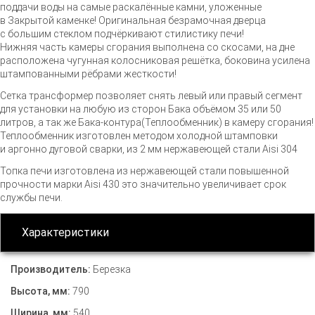
поддачи воды на самые раскалённые камни, уложенные
в Закрытой каменке! Оригинальная безрамочная дверца
с большим стеклом подчёркивают стилистику печи!
Нижняя часть камеры сгорания выполнена со скосами, на дне
расположена чугунная колосниковая решётка, боковина усилена
штампованными рёбрами жесткости!
Сетка трансформер позволяет снять левый или правый сегмент
для установки на любую из сторон Бака объёмом 35 или 50
литров, а так же
Бака-контура
(Теплообменник) в камеру сгорания!
Теплообменник изготовлен методом холодной штамповки
и аргонно дуговой сварки, из 2 мм нержавеющей стали Aisi 304
Топка печи изготовлена из нержавеющей стали повышенной
прочности марки Aisi 430 это значительно увеличивает срок
службы печи.
Характеристики
Производитель:
Березка
Высота, мм:
790
Ширина, мм:
540