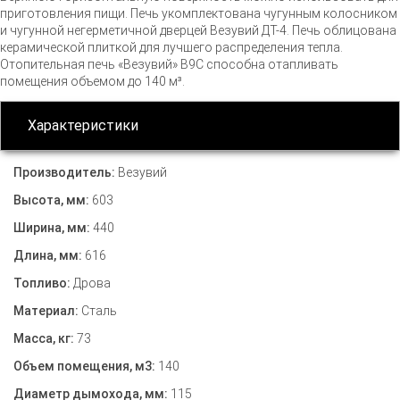
приготовления пищи. Печь укомплектована чугунным колосником
и чугунной негерметичной дверцей Везувий
ДТ-4
. Печь облицована
керамической плиткой для лучшего распределения тепла.
Отопительная печь «Везувий» В9С способна отапливать
помещения объемом до 140 м³.
Характеристики
Производитель:
Везувий
Высота, мм:
603
Ширина, мм:
440
Длина, мм:
616
Топливо:
Дрова
Материал:
Сталь
Масса, кг:
73
Объем помещения, м3:
140
Диаметр дымохода, мм:
115