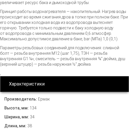
увеличивает ресурс бака и дымоходной трубы.
Принцип работы водонагревателя — накопительный. Нагрев воды
происходит во время сжигания дров в топке при полном баке. При
его открывании холодная вода из водопровода вытесняет
горячую. Требуется только подвести к баку холодную воду
от водопровода с минимальным давлением 0,6 атмосфер.
Максимально допустимое давление в баке, bar (МПа) 1,0 (0,1).
Параметры резьбовых соединений для подключения: сливной
болт — резьба внутренняя М12 (шаг 1,75), ТЭН — резьба
внутренняя G1 ¼», смеситель — резьба внутренняя ¾" дюйма, душ
(верхний штуцер) — резьба наружная ½" дюйма.
,
Характеристики
Производитель:
Ермак
Высота, мм:
134
Ширина, мм:
34
Длина, мм:
38