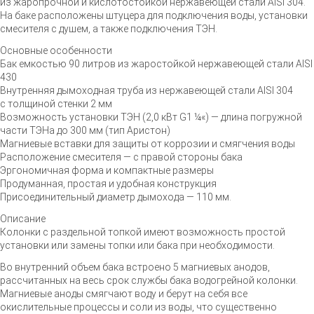
из жаропрочной и кислотостойкой нержавеющей стали AISI 304.
На баке расположены штуцера для подключения воды, установки
смесителя с душем, а также подключения ТЭН.
Основные особенности
Бак емкостью 90 литров из жаростойкой нержавеющей стали AISI
430
Внутренняя дымоходная труба из нержавеющей стали AISI 304
с толщиной стенки 2 мм
Возможность установки ТЭН (2,0 кВт G1 ¼«) — длина погружной
части ТЭНа до 300 мм (тип Аристон)
Магниевые вставки для защиты от коррозии и смягчения воды
Расположение смесителя — с правой стороны бака
Эргономичная форма и компактные размеры
Продуманная, простая и удобная конструкция
Присоединительный диаметр дымохода — 110 мм.
Описание
Колонки с раздельной топкой имеют возможность простой
установки или замены топки или бака при необходимости.
Во внутренний объем бака встроено 5 магниевых анодов,
рассчитанных на весь срок службы бака водогрейной колонки.
Магниевые аноды смягчают воду и берут на себя все
окислительные процессы и соли из воды, что существенно