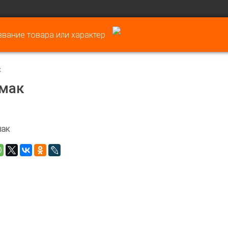
к
рмак
мак