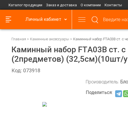
Каталог продукции
Заказ и доставка
О компании
Контакты
Личный кабинет
Главная
Каминные аксессуары
Каминный набор FTА03В ст. с ч
Каминный набор FTА03В ст. 
(2предметов) (32,5см)(10шт/у
Код: 073918
Производитель:
Бло
Поделиться: