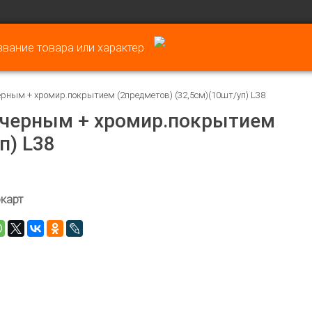
ерным + хромир.покрытием (2предметов) (32,5см)(10шт/уп) L38
с черным + хромир.покрытием
п) L38
карт