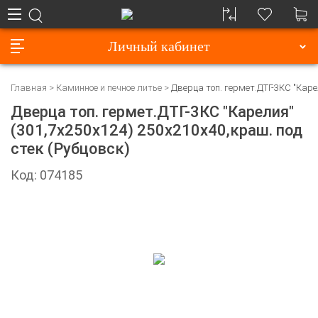
Личный кабинет
Главная
Каминное и печное литье
Дверца топ. гермет.ДТГ-3КС "Карел
Дверца топ. гермет.ДТГ-3КС "Карелия"
(301,7х250х124) 250х210х40,краш. под
стек (Рубцовск)
Код: 074185