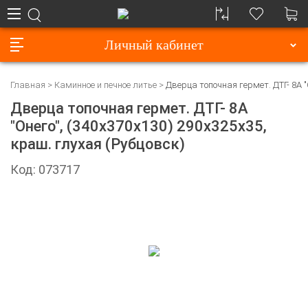
Личный кабинет
Главная
Каминное и печное литье
Дверца топочная гермет. ДТГ- 8А "
Дверца топочная гермет. ДТГ- 8А
"Онего", (340х370х130) 290х325х35,
краш. глухая (Рубцовск)
Код: 073717