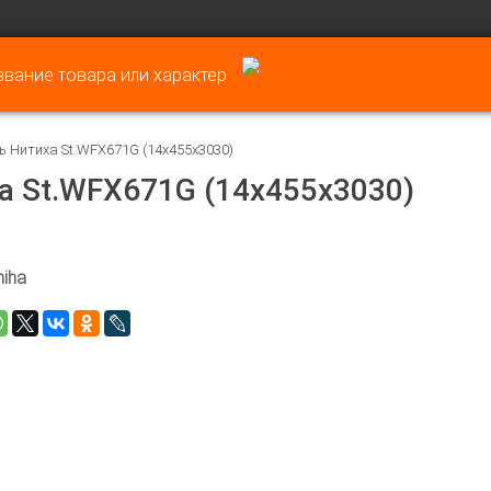
ь Нитиха St.WFX671G (14х455х3030)
а St.WFX671G (14х455х3030)
hiha