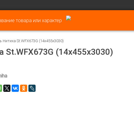
ь Нитиха St.WFX673G (14х455х3030)
а St.WFX673G (14х455х3030)
hiha