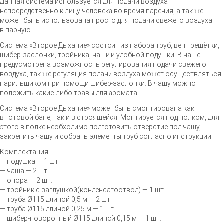
Данная система используется для подачи воздуха
непосредственно к лицу человека во время парения, а так же
может быть использована просто для подачи свежего воздуха
в парную.
Система «Второе Дыхание» состоит из набора труб, вент решётки,
шибер-заслонки
, тройника, чаши и удобной подушки. В чаше
предусмотрена возможность регулирования подачи свежего
воздуха, так же регуляция подачи воздуха может осуществляться
парильщиком при помощи
шибер-заслонки
. В чашу можно
положить
какие-либо
травы для аромата.
Система «Второе Дыхание» может быть смонтирована как
в готовой бане, так и в строящейся. Монтируется под полком, для
этого в полке необходимо подготовить отверстие под чашу,
закрепить чашу и собрать элементы труб согласно инструкции.
Комплектация:
— подушка — 1 шт.
— чаша — 2 шт.
— опора — 2 шт.
— тройник с заглушкой(конденсатоотвод) — 1 шт.
— труба Ø115 длиной 0,5 м — 2 шт.
— труба Ø115 длиной 0,25 м — 1 шт.
—
шибер-поворотный
Ø115 длиной 0,15 м — 1 шт.